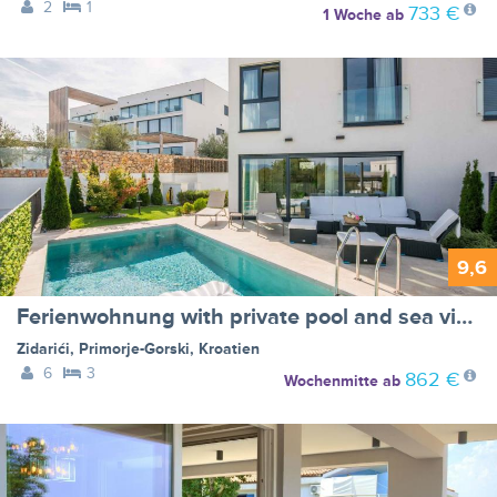
2
1
733 €
1 Woche
ab
9,6
Ferienwohnung with private pool and sea views - BF-NN95C
Zidarići
,
Primorje-Gorski
,
Kroatien
6
3
862 €
Wochenmitte
ab