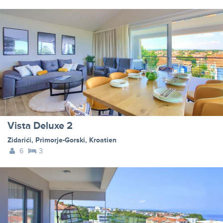
Vista Deluxe 2
Zidarići
,
Primorje-Gorski
,
Kroatien
6
3