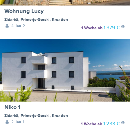
Wohnung Lucy
Zidarići
,
Primorje-Gorski
,
Kroatien
4
2
1.379 €
1 Woche
ab
Niko 1
Zidarići
,
Primorje-Gorski
,
Kroatien
2
1
1.233 €
1 Woche
ab