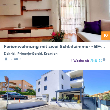
10
Ferienwohnung mit zwei Schlafzimmer - BF-V7M7J
Zidarići
,
Primorje-Gorski
,
Kroatien
5
2
759 €
1 Woche
ab