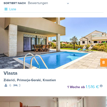
SORTIERT NACH
Liste
8
Vlasta
Zidarići
,
Primorje-Gorski
,
Kroatien
6
3
1.516 €
1 Woche
ab