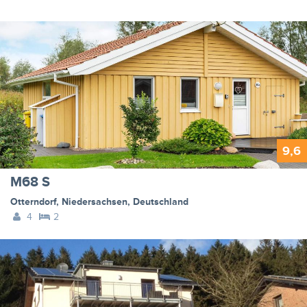
9,6
M68 S
Otterndorf
,
Niedersachsen
,
Deutschland
4
2