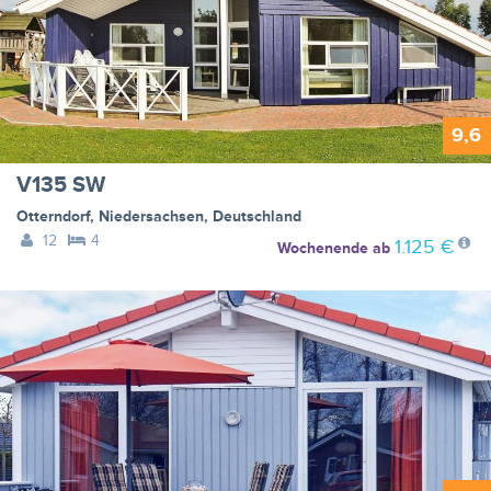
9,6
V135 SW
Otterndorf
,
Niedersachsen
,
Deutschland
12
4
1.125 €
Wochenende
ab