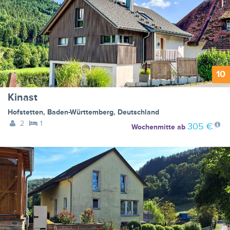
10
Kinast
Hofstetten
,
Baden-Württemberg
,
Deutschland
2
1
305 €
Wochenmitte
ab