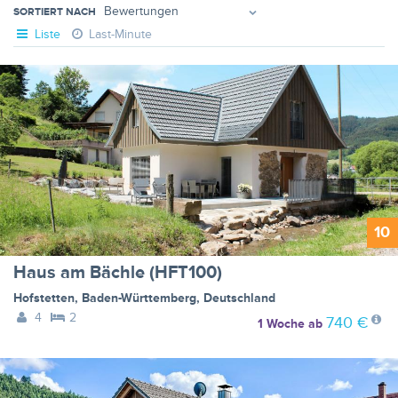
SORTIERT NACH
Liste
Last-Minute
10
Haus am Bächle (HFT100)
Hofstetten
,
Baden-Württemberg
,
Deutschland
4
2
740 €
1 Woche
ab