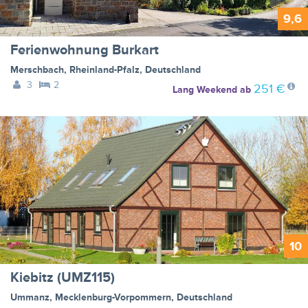
9,6
Ferienwohnung Burkart
Merschbach
,
Rheinland-Pfalz
,
Deutschland
3
2
251 €
Lang Weekend
ab
10
Kiebitz (UMZ115)
Ummanz
,
Mecklenburg-Vorpommern
,
Deutschland