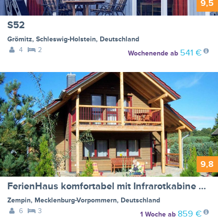
9,5
S52
Grömitz
,
Schleswig-Holstein
,
Deutschland
4
2
541 €
Wochenende
ab
9,8
FerienHaus komfortabel mit Infrarotkabine und Garten - BF-GKY3
Zempin
,
Mecklenburg-Vorpommern
,
Deutschland
6
3
859 €
1 Woche
ab