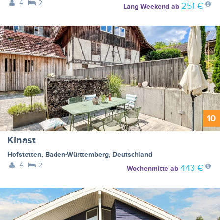
4
2
251 €
Lang Weekend
ab
10
Kinast
Hofstetten
,
Baden-Württemberg
,
Deutschland
4
2
443 €
Wochenmitte
ab