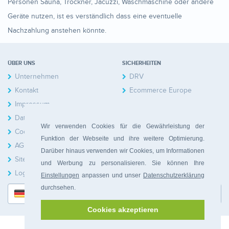
Personen Sauna, Trockner, Jacuzzi, Waschmaschine oder andere
Geräte nutzen, ist es verständlich dass eine eventuelle
Nachzahlung anstehen könnte.
ÜBER UNS
SICHERHEITEN
Unternehmen
DRV
Kontakt
Ecommerce Europe
Impressum
Datenschutzerklärung
Wir verwenden Cookies für die Gewährleistung der
Cookies
Funktion der Webseite und ihre weitere Optimierung.
AGB
Darüber hinaus verwenden wir Cookies, um Informationen
Sitemap
und Werbung zu personalisieren. Sie können Ihre
Login Hausbesitzer
Einstellungen
anpassen und unser
Datenschutzerklärung
durchsehen.
Deutsch
Cookies akzeptieren
© 2026 Bonferia. Alle Rechte vorbehalten.