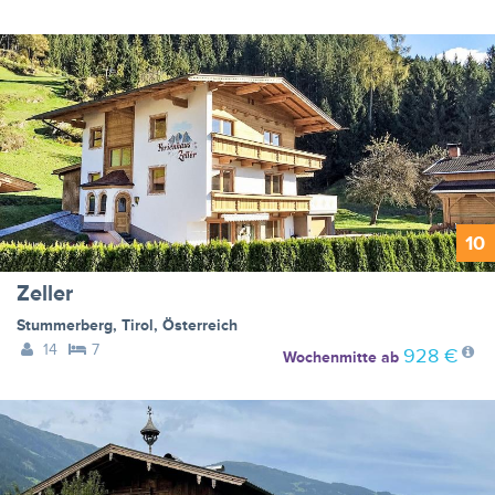
10
Zeller
Stummerberg
,
Tirol
,
Österreich
14
7
928 €
Wochenmitte
ab