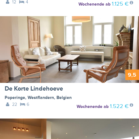
12
4
1.125 €
Wochenende
ab
9,5
De Korte Lindehoeve
Poperinge
,
Westflandern
,
Belgien
22
6
1.522 €
Wochenende
ab