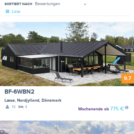
SORTIERT NACH
Liste
9,7
BF-6WBN2
Læsø
,
Nordjylland
,
Dänemark
14
4
775 €
Wochenende
ab