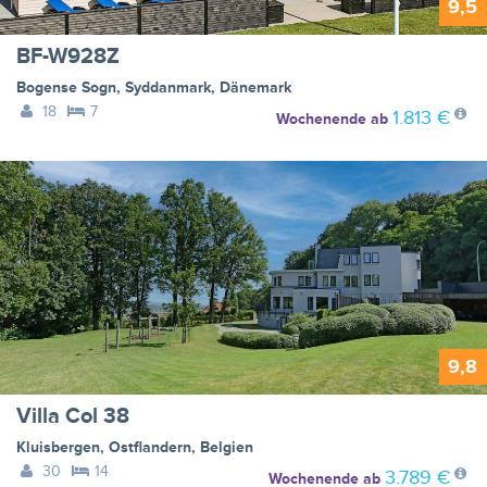
9,5
BF-W928Z
Bogense Sogn
,
Syddanmark
,
Dänemark
18
7
1.813 €
Wochenende
ab
9,8
Villa Col 38
Kluisbergen
,
Ostflandern
,
Belgien
30
14
3.789 €
Wochenende
ab