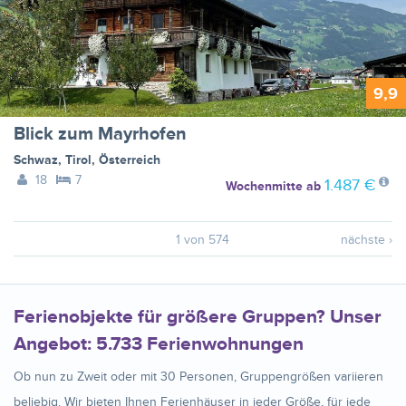
9,9
Blick zum Mayrhofen
Schwaz
,
Tirol
,
Österreich
18
7
1.487 €
Wochenmitte
ab
1 von 574
nächste ›
Ferienobjekte für größere Gruppen? Unser
Angebot: 5.733 Ferienwohnungen
Ob nun zu Zweit oder mit 30 Personen, Gruppengrößen variieren
beliebig. Wir bieten Ihnen Ferienhäuser in jeder Größe, für jede