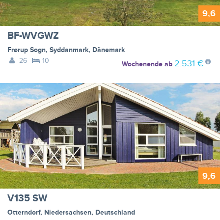
9,6
BF-WVGWZ
Frørup Sogn
,
Syddanmark
,
Dänemark
26
10
2.531 €
Wochenende
ab
9,6
V135 SW
Otterndorf
,
Niedersachsen
,
Deutschland