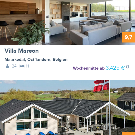
9,7
Villa Mareon
Maarkedal
,
Ostflandern
,
Belgien
24
11
3.425 €
Wochenmitte
ab