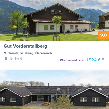
9,8
Gut Vorderstallberg
Mittersill
,
Salzburg
,
Österreich
15
6
1.524 €
Wochenmitte
ab