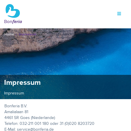
Home
Impressum
Impressum
Impressum
Bonferia B.V.
Amalialaan 81
4461 SR Goes (Niederlande)
Telefon: 032-211 001 180 oder 31 (0)020 8203720
E-Mail: service@bonferia.de