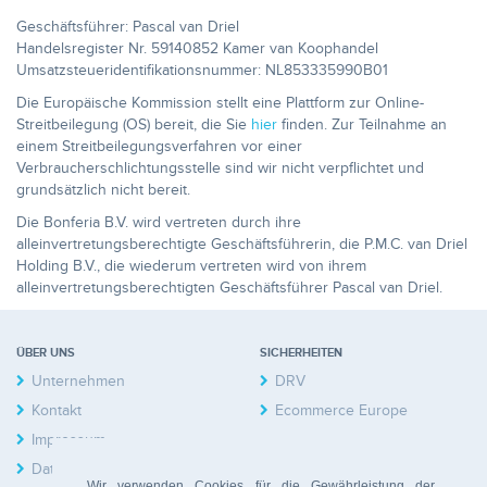
Geschäftsführer: Pascal van Driel
Handelsregister Nr. 59140852 Kamer van Koophandel
Umsatzsteueridentifikationsnummer: NL853335990B01
Die Europäische Kommission stellt eine Plattform zur Online-
Streitbeilegung (OS) bereit, die Sie
hier
finden. Zur Teilnahme an
einem Streitbeilegungsverfahren vor einer
Verbraucherschlichtungsstelle sind wir nicht verpflichtet und
grundsätzlich nicht bereit.
Die Bonferia B.V. wird vertreten durch ihre
alleinvertretungsberechtigte Geschäftsführerin, die P.M.C. van Driel
Holding B.V., die wiederum vertreten wird von ihrem
alleinvertretungsberechtigten Geschäftsführer Pascal van Driel.
ÜBER UNS
SICHERHEITEN
Unternehmen
DRV
Kontakt
Ecommerce Europe
Impressum
Datenschutzerklärung
Wir verwenden Cookies für die Gewährleistung der