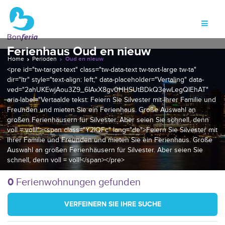
Ferienhaus Oud en nieuw
Home
Perioden
Oud en nieuw
<pre id="tw-target-text" class="tw-data-text tw-text-large tw-ta"
dir="ltr" style="text-align: left;" data-placeholder="Vertaling" data-
ved="2ahUKEwjAou3Z9_6IAxX8gv0HHSUtBDkQ3ewLegQIEhAT"
aria-label="Vertaalde tekst: Feiern Sie Silvester mit Ihrer Familie und
Freunden und mieten Sie ein Ferienhaus. Große Auswahl an
großen Ferienhäusern für Silvester. Aber seien Sie schnell, denn
voll = voll!"><span class="Y2IQFc" lang="de">Feiern Sie Silvester mit
Ihrer Familie und Freunden und mieten Sie ein Ferienhaus. Große
Auswahl an großen Ferienhäusern für Silvester. Aber seien Sie
schnell, denn voll = voll!</span></pre>
0
Ferienwohnungen gefunden
VERFEINERN SIE IHRE SUCHE