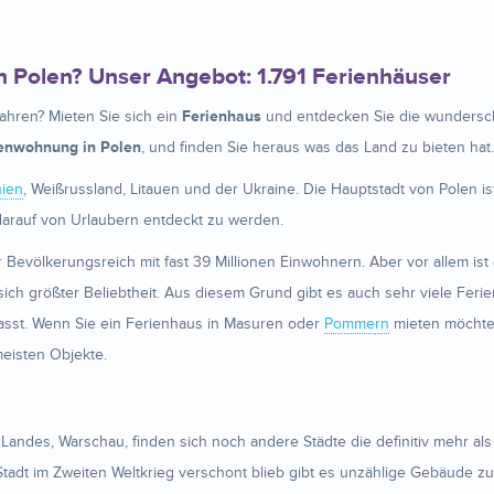
n Polen? Unser Angebot: 1.791 Ferienhäuser
ahren? Mieten Sie sich ein
Ferienhaus
und entdecken Sie die wunderschö
enwohnung in Polen
, und finden Sie heraus was das Land zu bieten hat.
ien
, Weißrussland, Litauen und der Ukraine. Die Hauptstadt von Polen 
darauf von Urlaubern entdeckt zu werden.
 Bevölkerungsreich mit fast 39 Millionen Einwohnern. Aber vor allem ist
ich größter Beliebtheit. Aus diesem Grund gibt es auch sehr viele Fer
passt. Wenn Sie ein Ferienhaus in Masuren oder
Pommern
mieten möchten
meisten Objekte.
ndes, Warschau, finden sich noch andere Städte die definitiv mehr als n
tadt im Zweiten Weltkrieg verschont blieb gibt es unzählige Gebäude z