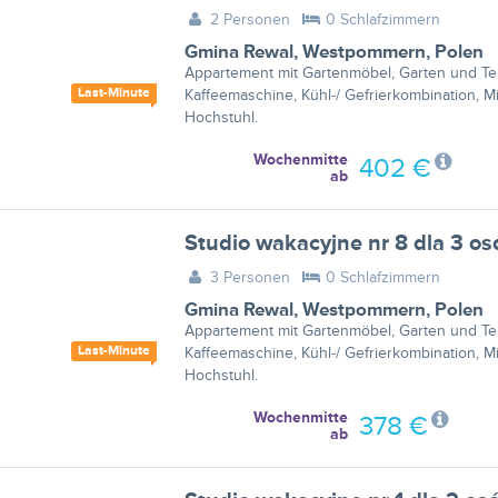
2 Personen
0 Schlafzimmern
Gmina Rewal
,
Westpommern
,
Polen
Appartement mit Gartenmöbel, Garten und Ter
Last-Minute
Kaffeemaschine, Kühl-/ Gefrierkombination, M
Hochstuhl.
Wochenmitte
402 €
ab
Studio wakacyjne nr 8 dla 3 
3 Personen
0 Schlafzimmern
Gmina Rewal
,
Westpommern
,
Polen
Appartement mit Gartenmöbel, Garten und Ter
Last-Minute
Kaffeemaschine, Kühl-/ Gefrierkombination, M
Hochstuhl.
Wochenmitte
378 €
ab