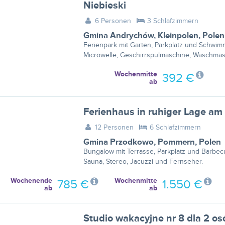
Niebieski
6 Personen
3 Schlafzimmern
Gmina Andrychów
,
Kleinpolen
,
Polen
Ferienpark mit Garten, Parkplatz und Schwim
Microwelle, Geschirrspülmaschine, Waschmas
Wochenmitte
392 €
ab
12 Personen
6 Schlafzimmern
Gmina Przodkowo
,
Pommern
,
Polen
Bungalow mit Terrasse, Parkplatz und Barbecu
Sauna, Stereo, Jacuzzi und Fernseher.
Wochenende
Wochenmitte
785 €
1.550 €
ab
ab