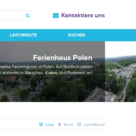
Kontaktiere uns
Suchen
LAST-MINUTE
SUCHEN
Ferienhaus Polen
legene Ferienhäuser in Polen. Auf Bonferia bieten
er anderem in Warschau, Krakau und Pommern an!
Liste
Karte
Last-Minute