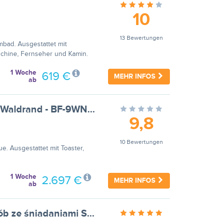
10
13 Bewertungen
mbad. Ausgestattet mit
chine, Fernseher und Kamin.
1 Woche
619 €
MEHR INFOS
ab
Ferienhaus in ruhiger Lage am Waldrand - BF-9WNR5
9,8
10 Bewertungen
e. Ausgestattet mit Toaster,
1 Woche
2.697 €
MEHR INFOS
ab
Studio wakacyjne nr 8 dla 2 osób ze śniadaniami SAND Rewal