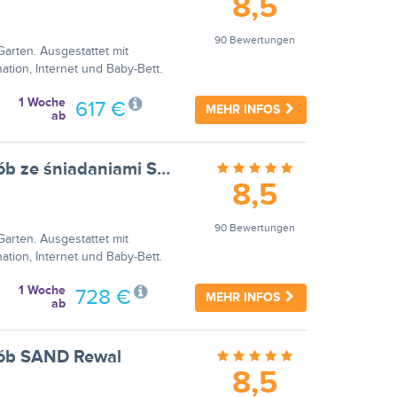
8,5
90 Bewertungen
arten. Ausgestattet mit
ation, Internet und Baby-Bett.
1 Woche
617 €
MEHR INFOS
ab
Studio wakacyjne nr 8 dla 4 osób ze śniadaniami SAND Rewal
8,5
90 Bewertungen
arten. Ausgestattet mit
ation, Internet und Baby-Bett.
1 Woche
728 €
MEHR INFOS
ab
osób SAND Rewal
8,5