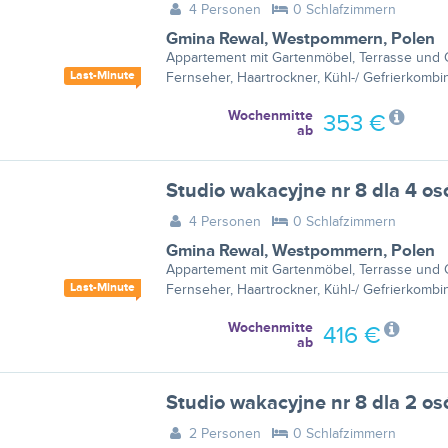
4 Personen
0 Schlafzimmern
Gmina Rewal
,
Westpommern
,
Polen
Appartement mit Gartenmöbel, Terrasse und G
Last-Minute
Fernseher, Haartrockner, Kühl-/ Gefrierkombin
Wochenmitte
353 €
ab
4 Personen
0 Schlafzimmern
Gmina Rewal
,
Westpommern
,
Polen
Appartement mit Gartenmöbel, Terrasse und G
Last-Minute
Fernseher, Haartrockner, Kühl-/ Gefrierkombin
Wochenmitte
416 €
ab
Studio wakacyjne nr 8 dla 2 
2 Personen
0 Schlafzimmern