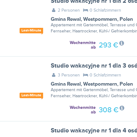
Studio wakacyjne nr 1 dla 2 o
2 Personen
0 Schlafzimmern
Gmina Rewal
,
Westpommern
,
Polen
Appartement mit Gartenmöbel, Terrasse und G
Last-Minute
Fernseher, Haartrockner, Kühl-/ Gefrierkombin
Wochenmitte
293 €
ab
Studio wakacyjne nr 1 dla 3 o
3 Personen
0 Schlafzimmern
Gmina Rewal
,
Westpommern
,
Polen
Appartement mit Gartenmöbel, Terrasse und G
Last-Minute
Fernseher, Haartrockner, Kühl-/ Gefrierkombin
Wochenmitte
308 €
ab
Studio wakacyjne nr 1 dla 4 o