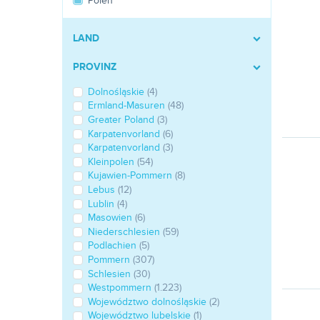
Polen
LAND
PROVINZ
Dolnośląskie
(4)
Ermland-Masuren
(48)
Greater Poland
(3)
Karpatenvorland
(6)
Karpatenvorland
(3)
Kleinpolen
(54)
Kujawien-Pommern
(8)
Lebus
(12)
Lublin
(4)
Masowien
(6)
Niederschlesien
(59)
Podlachien
(5)
Pommern
(307)
Schlesien
(30)
Westpommern
(1.223)
Województwo dolnośląskie
(2)
Województwo lubelskie
(1)