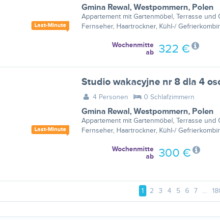
Gmina Rewal
,
Westpommern
,
Polen
Appartement mit Gartenmöbel, Terrasse und G
Last-Minute
Fernseher, Haartrockner, Kühl-/ Gefrierkombin
Wochenmitte
322 €
ab
Studio wakacyjne nr 8 dla 4 
4 Personen
0 Schlafzimmern
Gmina Rewal
,
Westpommern
,
Polen
Appartement mit Gartenmöbel, Terrasse und G
Last-Minute
Fernseher, Haartrockner, Kühl-/ Gefrierkombin
Wochenmitte
300 €
ab
1
2
3
4
5
6
7
…
18