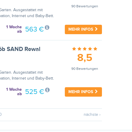
90 Bewertungen
arten. Ausgestattet mit
ation, Internet und Baby-Bett.
1 Woche
563 €
MEHR INFOS
ab
osób SAND Rewal
8,5
90 Bewertungen
arten. Ausgestattet mit
ation, Internet und Baby-Bett.
1 Woche
525 €
MEHR INFOS
ab
0
nächste ›