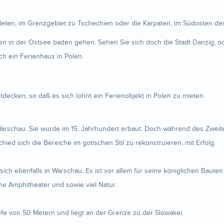
udeten, im Grenzgebiet zu Tschechien oder die Karpaten, im Südosten d
 in der Ostsee baden gehen. Sehen Sie sich doch die Stadt Danzig, o
ch ein Ferienhaus in Polen.
decken, so daß es sich lohnt ein Ferienobjekt in Polen zu mieten.
n Warschau. Sie wurde im 15. Jahrhundert erbaut. Doch während des Zwei
ed sich die Bereiche im gotischen Stil zu rekonstruieren, mit Erfolg.
t sich ebenfalls in Warschau. Es ist vor allem für seine königlichen Bau
e Amphitheater und sowie viel Natur.
efe von 50 Metern und liegt an der Grenze zu der Slowakei.