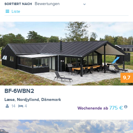
SORTIERT NACH
Liste
9,7
BF-6WBN2
Læsø
,
Nordjylland
,
Dänemark
14
4
775 €
Wochenende
ab