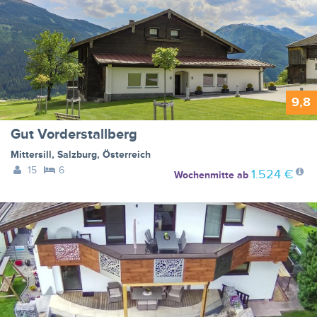
9,8
Gut Vorderstallberg
Mittersill
,
Salzburg
,
Österreich
15
6
1.524 €
Wochenmitte
ab