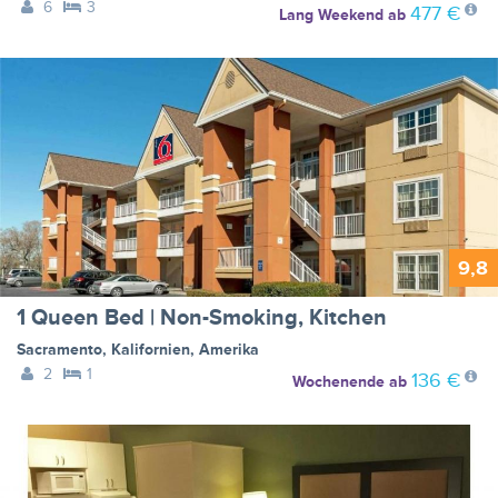
6
3
477 €
Lang Weekend
ab
9,8
1 Queen Bed | Non-Smoking, Kitchen
Sacramento
,
Kalifornien
,
Amerika
2
1
136 €
Wochenende
ab