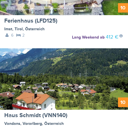
10
Ferienhaus (LFD125)
Imst
,
Tirol
,
Österreich
6
2
412 €
Lang Weekend
ab
10
Haus Schmidt (VNN140)
Vandans
,
Vorarlberg
,
Österreich