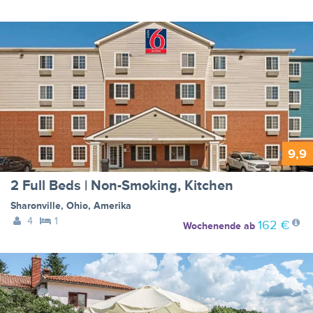
9,9
2 Full Beds | Non-Smoking, Kitchen
Sharonville
,
Ohio
,
Amerika
4
1
162 €
Wochenende
ab