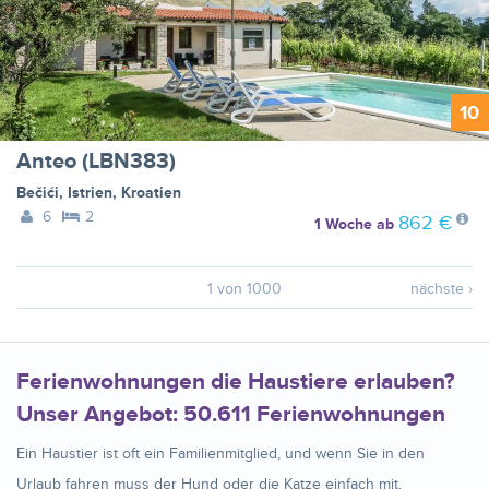
10
Anteo (LBN383)
Bečići
,
Istrien
,
Kroatien
6
2
862 €
1 Woche
ab
1 von 1000
nächste ›
Ferienwohnungen die Haustiere erlauben?
Unser Angebot: 50.611 Ferienwohnungen
Ein Haustier ist oft ein Familienmitglied, und wenn Sie in den
Urlaub fahren muss der Hund oder die Katze einfach mit.