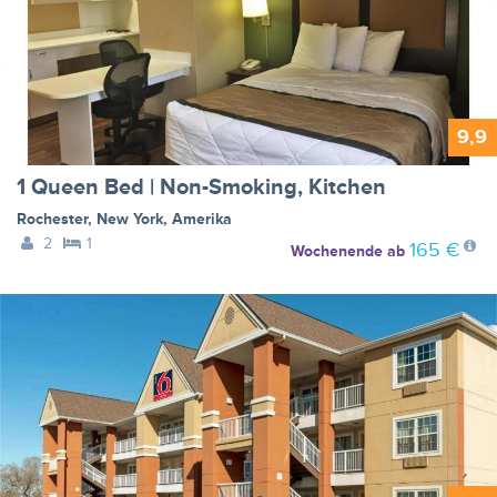
9,9
1 Queen Bed | Non-Smoking, Kitchen
Rochester
,
New York
,
Amerika
2
1
165 €
Wochenende
ab