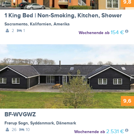
9,8
1 King Bed | Non-Smoking, Kitchen, Shower
Sacramento
,
Kalifornien
,
Amerika
2
1
154 €
Wochenende
ab
9,6
BF-WVGWZ
Frørup Sogn
,
Syddanmark
,
Dänemark
26
10
2.531 €
Wochenende
ab