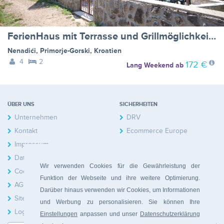
FerienHaus mit Terrasse und Grillmöglichkeit - BF-FX99M
Nenadići
,
Primorje-Gorski
,
Kroatien
4
2
172 €
Lang Weekend
ab
ÜBER UNS
SICHERHEITEN
Unternehmen
DRV
Kontakt
Ecommerce Europe
Impressum
Datenschutzerklärung
Wir verwenden Cookies für die Gewährleistung der
Cookies
Funktion der Webseite und ihre weitere Optimierung.
AGB
Darüber hinaus verwenden wir Cookies, um Informationen
Sitemap
und Werbung zu personalisieren. Sie können Ihre
Login Hausbesitzer
Einstellungen
anpassen und unser
Datenschutzerklärung