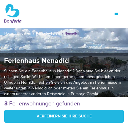
Home
Kroatien
Primorje-Gorski
Nenadići
Ferienhaus Nenadići
Suchen Sie ein Ferienhaus in Nenadići? Dann sind Sie hier an der
richtigen Stelle! Wir bieten Ihnen gerne einen unvergesslichen
Urlaub in Nenadići. Sehen Sie sich das Angebot an Ferienhäusern
weiter unten in Nenadići an oder mieten Sie ein Ferienhaus in
einem unserer anderen Reiseziele in Primorje-Gorski.
3
Ferienwohnungen gefunden
VERFEINERN SIE IHRE SUCHE