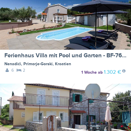
Ferienhaus Villa mit Pool und Garten - BF-768H5
Nenadići
,
Primorje-Gorski
,
Kroatien
6
2
1.302 €
1 Woche
ab