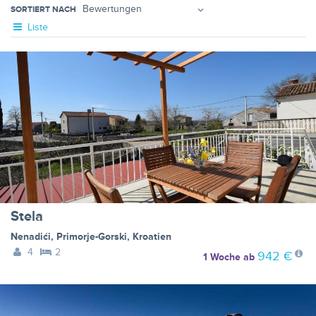
SORTIERT NACH
Liste
Stela
Nenadići
,
Primorje-Gorski
,
Kroatien
4
2
942 €
1 Woche
ab