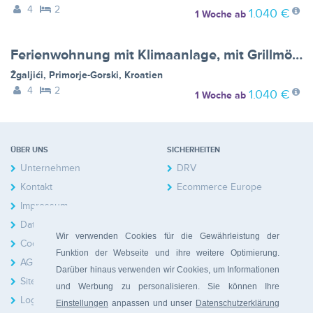
4
2
1.040 €
1 Woche
ab
Ferienwohnung mit Klimaanlage, mit Grillmöglichkeit, mit Aussenpool - BF-CJ2RB
Žgaljići
,
Primorje-Gorski
,
Kroatien
4
2
1.040 €
1 Woche
ab
ÜBER UNS
SICHERHEITEN
Unternehmen
DRV
Kontakt
Ecommerce Europe
Impressum
Datenschutzerklärung
Wir verwenden Cookies für die Gewährleistung der
Cookies
Funktion der Webseite und ihre weitere Optimierung.
AGB
Darüber hinaus verwenden wir Cookies, um Informationen
Sitemap
und Werbung zu personalisieren. Sie können Ihre
Login Hausbesitzer
Einstellungen
anpassen und unser
Datenschutzerklärung