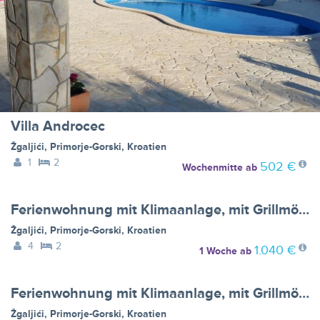
Villa Androcec
Žgaljići
,
Primorje-Gorski
,
Kroatien
1
2
502 €
Wochenmitte
ab
Ferienwohnung mit Klimaanlage, mit Grillmöglichkeit, mit Aussenpool - BF-Y6T95
Žgaljići
,
Primorje-Gorski
,
Kroatien
4
2
1.040 €
1 Woche
ab
Ferienwohnung mit Klimaanlage, mit Grillmöglichkeit, mit Aussenpool - BF-36B7T
Žgaljići
,
Primorje-Gorski
,
Kroatien