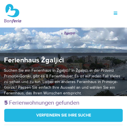
Home
Kroatien
Primorje-Gorski
Žgaljići
Ferienhaus Žgaljići
Suchen Sie ein Ferienhaus in Žgaljići? In Žgaljići, in der Provinz
Primorje-Gorski, gibt es 8 Ferienhäuser. Es ist auf jeden Fall Vieles
zu sehen und zu tun. Lieber ein anderes Ferienhaus in Primorje-
Gorski? Passen Sie einfach Ihre Auswahl an und wählen Sie ein
Ferienhaus, das Ihren Wünschen entspricht.
5
Ferienwohnungen gefunden
VERFEINERN SIE IHRE SUCHE