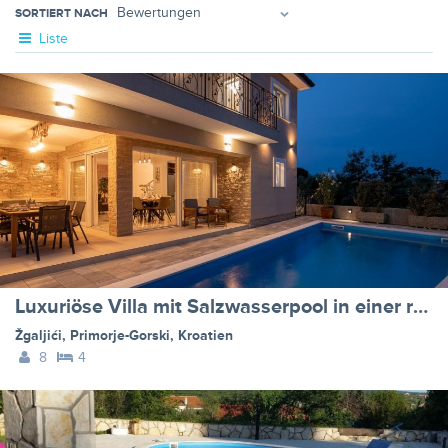
SORTIERT NACH
Liste
Luxuriöse Villa mit Salzwasserpool in einer ruhigen Gegend
Žgaljići
,
Primorje-Gorski
,
Kroatien
8
4