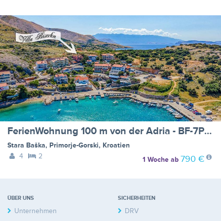
FerienWohnung 100 m von der Adria - BF-7PYZR
Stara Baška
,
Primorje-Gorski
,
Kroatien
4
2
790 €
1 Woche
ab
ÜBER UNS
SICHERHEITEN
Unternehmen
DRV