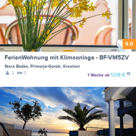
9,6
FerienWohnung mit Klimaanlage - BF-VM5ZV
Stara Baška
,
Primorje-Gorski
,
Kroatien
2
0
508 €
1 Woche
ab