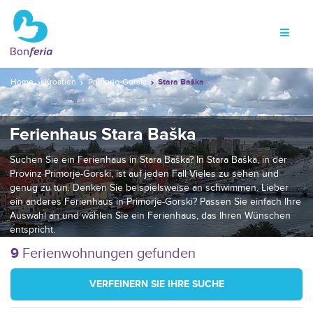
Home
Kroatien
Primorje-Gorski
Stara Baška
Ferienhaus Stara Baška
Suchen Sie ein Ferienhaus in Stara Baška? In Stara Baška, in der
Provinz Primorje-Gorski, ist auf jeden Fall Vieles zu sehen und
genug zu tun. Denken Sie beispielsweise an schwimmen. Lieber
ein anderes Ferienhaus in Primorje-Gorski? Passen Sie einfach Ihre
Auswahl an und wählen Sie ein Ferienhaus, das Ihren Wünschen
entspricht.
9
Ferienwohnungen gefunden
VERFEINERN SIE IHRE SUCHE