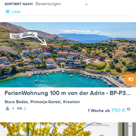
SORTIERT NACH
Liste
10
FerienWohnung 100 m von der Adria - BF-P3V8Z
Stara Baška
,
Primorje-Gorski
,
Kroatien
4
2
790 €
1 Woche
ab