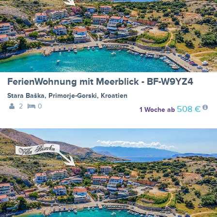
FerienWohnung mit Meerblick - BF-W9YZ4
Stara Baška
,
Primorje-Gorski
,
Kroatien
2
0
508 €
1 Woche
ab