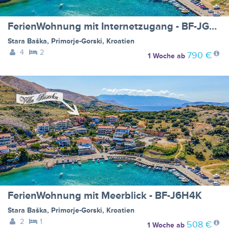
FerienWohnung mit Internetzugang - BF-JGYF8
Stara Baška
,
Primorje-Gorski
,
Kroatien
4
2
790 €
1 Woche
ab
FerienWohnung mit Meerblick - BF-J6H4K
Stara Baška
,
Primorje-Gorski
,
Kroatien
2
1
508 €
1 Woche
ab