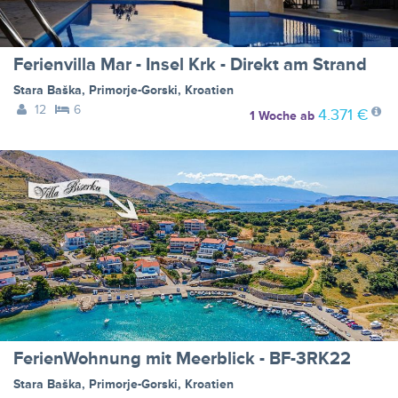
Ferienvilla Mar - Insel Krk - Direkt am Strand
Stara Baška
,
Primorje-Gorski
,
Kroatien
12
6
4.371 €
1 Woche
ab
FerienWohnung mit Meerblick - BF-3RK22
Stara Baška
,
Primorje-Gorski
,
Kroatien