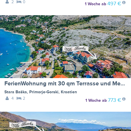
2
0
497 €
1 Woche
ab
FerienWohnung mit 30 qm Terrasse und Meerblick - BF-93VNB
Stara Baška
,
Primorje-Gorski
,
Kroatien
4
2
773 €
1 Woche
ab