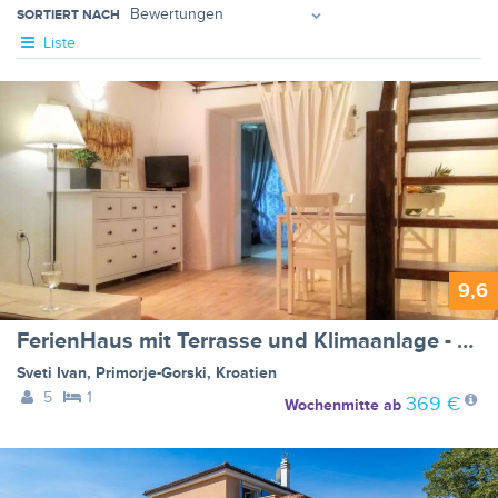
SORTIERT NACH
Liste
9,6
FerienHaus mit Terrasse und Klimaanlage - BF-CMGD
Sveti Ivan
,
Primorje-Gorski
,
Kroatien
5
1
369 €
Wochenmitte
ab