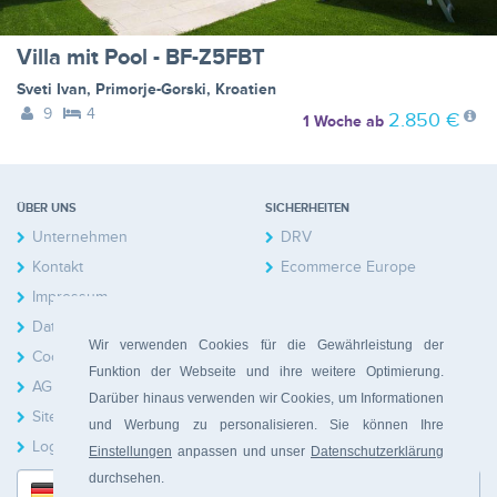
Villa mit Pool - BF-Z5FBT
Sveti Ivan
,
Primorje-Gorski
,
Kroatien
9
4
2.850 €
1 Woche
ab
ÜBER UNS
SICHERHEITEN
Unternehmen
DRV
Kontakt
Ecommerce Europe
Impressum
Datenschutzerklärung
Wir verwenden Cookies für die Gewährleistung der
Cookies
Funktion der Webseite und ihre weitere Optimierung.
AGB
Darüber hinaus verwenden wir Cookies, um Informationen
Sitemap
und Werbung zu personalisieren. Sie können Ihre
Login Hausbesitzer
Einstellungen
anpassen und unser
Datenschutzerklärung
durchsehen.
Deutsch