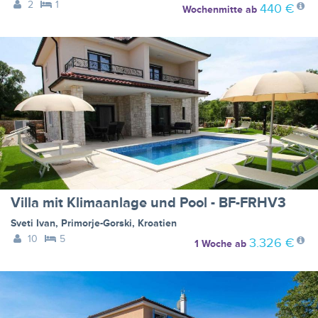
2
1
440 €
Wochenmitte
ab
Villa mit Klimaanlage und Pool - BF-FRHV3
Sveti Ivan
,
Primorje-Gorski
,
Kroatien
10
5
3.326 €
1 Woche
ab