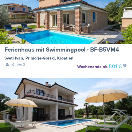
Ferienhaus mit Swimmingpool - BF-B5VM4
Sveti Ivan
,
Primorje-Gorski
,
Kroatien
8
3
501 €
Wochenende
ab