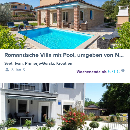
Romantische Villa mit Pool, umgeben von Natur
Sveti Ivan
,
Primorje-Gorski
,
Kroatien
8
3
571 €
Wochenende
ab