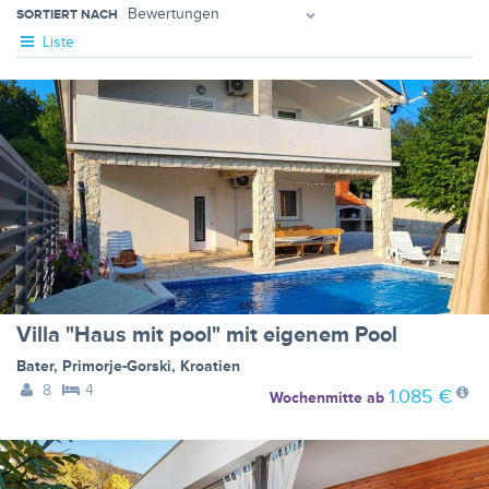
SORTIERT NACH
Liste
Villa "Haus mit pool" mit eigenem Pool
Bater
,
Primorje-Gorski
,
Kroatien
8
4
1.085 €
Wochenmitte
ab