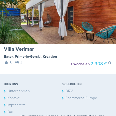
Villa Verimar
Bater
,
Primorje-Gorski
,
Kroatien
6
3
2.908 €
1 Woche
ab
ÜBER UNS
SICHERHEITEN
Unternehmen
DRV
Kontakt
Ecommerce Europe
Impressum
Datenschutzerklärung