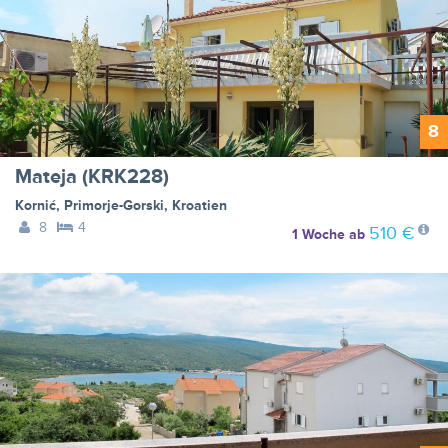
8
Mateja (KRK228)
Kornić
,
Primorje-Gorski
,
Kroatien
8
4
510 €
1 Woche
ab