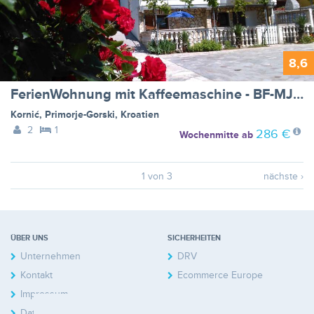
8,6
FerienWohnung mit Kaffeemaschine - BF-MJDH
Kornić
,
Primorje-Gorski
,
Kroatien
2
1
286 €
Wochenmitte
ab
1 von 3
nächste ›
ÜBER UNS
SICHERHEITEN
Unternehmen
DRV
Kontakt
Ecommerce Europe
Impressum
Datenschutzerklärung