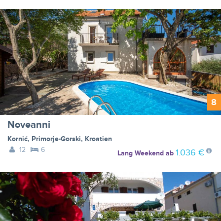
8
Noveanni
Kornić
,
Primorje-Gorski
,
Kroatien
12
6
1.036 €
Lang Weekend
ab