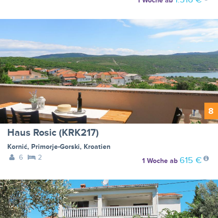
1 Woche
ab
8
Haus Rosic (KRK217)
Kornić
,
Primorje-Gorski
,
Kroatien
6
2
615 €
1 Woche
ab