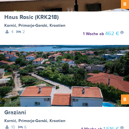
8
Haus Rosic (KRK218)
Kornić
,
Primorje-Gorski
,
Kroatien
4
2
462 €
1 Woche
ab
8
Graziani
Kornić
,
Primorje-Gorski
,
Kroatien
10
6
1.516 €