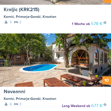
Kraljic (KRK215)
Kornić
,
Primorje-Gorski
,
Kroatien
5
2
578 €
1 Woche
ab
10
Noveanni
Kornić
,
Primorje-Gorski
,
Kroatien
6
3
677 €
Lang Weekend
ab