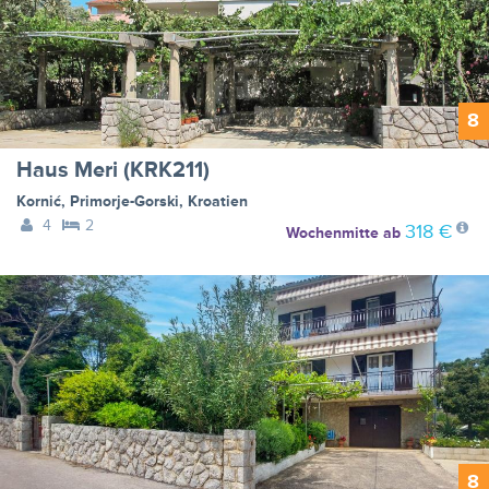
8
Haus Meri (KRK211)
Kornić
,
Primorje-Gorski
,
Kroatien
4
2
318 €
Wochenmitte
ab
8