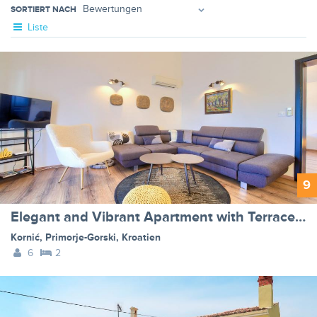
SORTIERT NACH
Liste
9
Elegant and Vibrant Apartment with Terrace and Sea View - Two Bedroom Apartment with Terrace and Sea View
Kornić
,
Primorje-Gorski
,
Kroatien
6
2