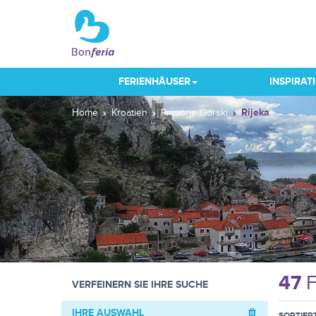
FERIENHÄUSER
INSPIRAT
Home
Kroatien
Primorje-Gorski
Rijeka
47
F
VERFEINERN SIE IHRE SUCHE
IHRE AUSWAHL
SORTIER