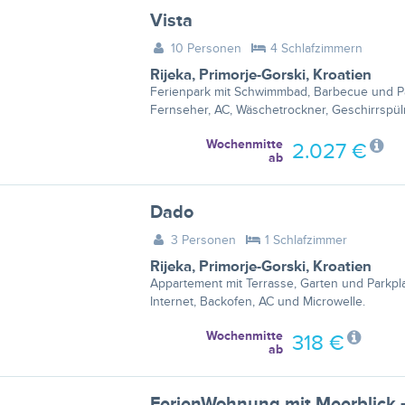
Vista
10 Personen
4 Schlafzimmern
Rijeka
,
Primorje-Gorski
,
Kroatien
Ferienpark mit Schwimmbad, Barbecue und Par
Fernseher, AC, Wäschetrockner, Geschirrsp
Wochenmitte
2.027 €
ab
Dado
3 Personen
1 Schlafzimmer
Rijeka
,
Primorje-Gorski
,
Kroatien
Appartement mit Terrasse, Garten und Parkpla
Internet, Backofen, AC und Microwelle.
Wochenmitte
318 €
ab
FerienWohnung mit Meerblick 