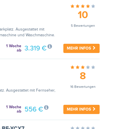
10
5 Bewertungen
kplatz. Ausgestattet mit
ülmaschine und Waschmaschine.
1 Woche
3.319 €
MEHR INFOS
ab
8
16 Bewertungen
tz. Ausgestattet mit Fernseher,
1 Woche
556 €
MEHR INFOS
ab
- BF-XCX7