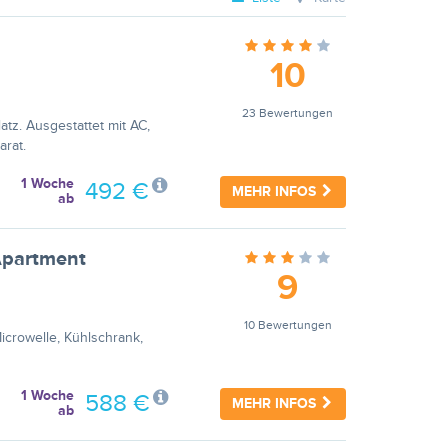
10
23 Bewertungen
tz. Ausgestattet mit AC,
arat.
1 Woche
492 €
MEHR INFOS
ab
 Apartment
9
10 Bewertungen
icrowelle, Kühlschrank,
1 Woche
588 €
MEHR INFOS
ab