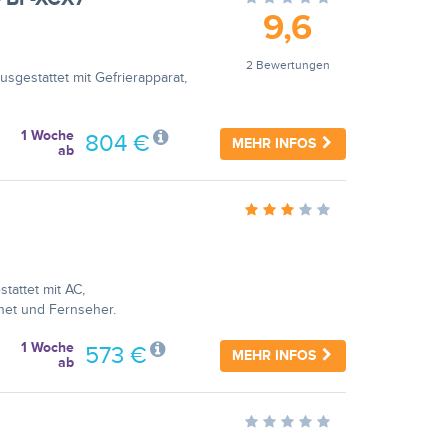
9,6
2 Bewertungen
sgestattet mit Gefrierapparat,
1 Woche
804 €
MEHR INFOS
ab
tattet mit AC,
net und Fernseher.
1 Woche
573 €
MEHR INFOS
ab