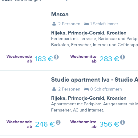
Matea
2 Personen
1 Schlafzimmer
Rijeka
,
Primorje-Gorski
,
Kroatien
Ferienpark mit Terrasse, Barbecue und Parkpla
Backofen, Fernseher, Internet und Gefrierapp
Wochenende
Wochenmitte
183 €
283 €
ab
ab
Studio apartment Iva - Studio
2 Personen
0 Schlafzimmern
Rijeka
,
Primorje-Gorski
,
Kroatien
Appartement mit Parkplatz. Ausgestattet mit M
Fernseher, AC und Internet.
Wochenende
Wochenmitte
246 €
356 €
ab
ab