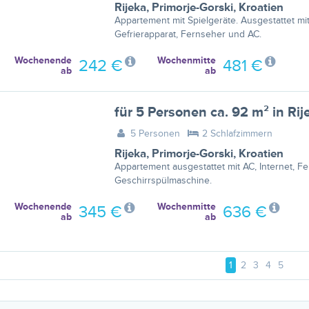
Rijeka
,
Primorje-Gorski
,
Kroatien
Appartement mit Spielgeräte. Ausgestattet mit
Gefrierapparat, Fernseher und AC.
Wochenende
Wochenmitte
242 €
481 €
ab
ab
5 Personen
2 Schlafzimmern
Rijeka
,
Primorje-Gorski
,
Kroatien
Appartement ausgestattet mit AC, Internet, 
Geschirrspülmaschine.
Wochenende
Wochenmitte
345 €
636 €
ab
ab
1
2
3
4
5