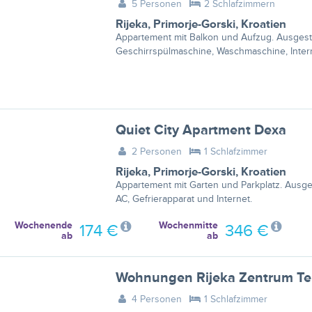
5 Personen
2 Schlafzimmern
Rijeka
,
Primorje-Gorski
,
Kroatien
Appartement mit Balkon und Aufzug. Ausgesta
Geschirrspülmaschine, Waschmaschine, Inter
Quiet City Apartment Dexa
2 Personen
1 Schlafzimmer
Rijeka
,
Primorje-Gorski
,
Kroatien
Appartement mit Garten und Parkplatz. Ausges
AC, Gefrierapparat und Internet.
Wochenende
Wochenmitte
174 €
346 €
ab
ab
Wohnungen Rijeka Zentrum Ter
4 Personen
1 Schlafzimmer