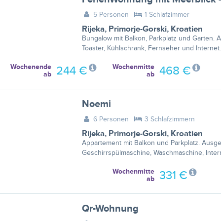
5 Personen
1 Schlafzimmer
Rijeka
,
Primorje-Gorski
,
Kroatien
Bungalow mit Balkon, Parkplatz und Garten. Au
Toaster, Kühlschrank, Fernseher und Internet.
Wochenende
Wochenmitte
244 €
468 €
ab
ab
Noemi
6 Personen
3 Schlafzimmern
Rijeka
,
Primorje-Gorski
,
Kroatien
Appartement mit Balkon und Parkplatz. Ausges
Geschirrspülmaschine, Waschmaschine, Inter
Wochenmitte
331 €
ab
Qr-Wohnung