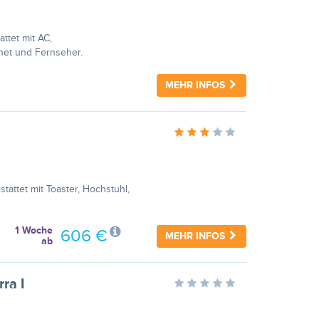
ttet mit AC,
net und Fernseher.
MEHR INFOS
tattet mit Toaster, Hochstuhl,
1 Woche
606 €
MEHR INFOS
ab
ra I