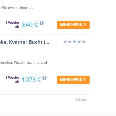
 Microwelle, Internet,
1 Woche
840 €
MEHR INFOS
ab
für 5 Personen ca. 92 m² in Rijeka, Kvarner Bucht (Gespanschaft Primorje-G
Fernseher, Waschmaschine und
1 Woche
1.073 €
MEHR INFOS
ab
nächste ›