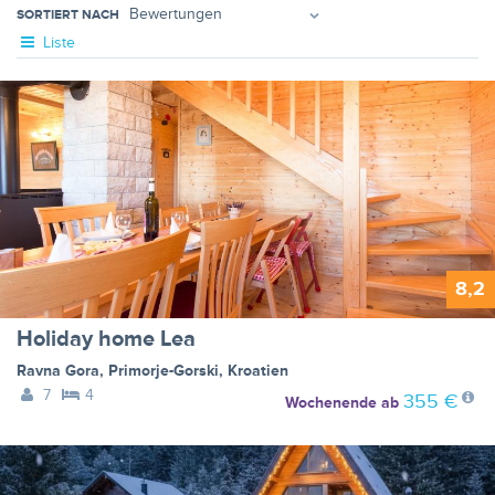
SORTIERT NACH
Liste
8,2
Holiday home Lea
Ravna Gora
,
Primorje-Gorski
,
Kroatien
7
4
355 €
Wochenende
ab