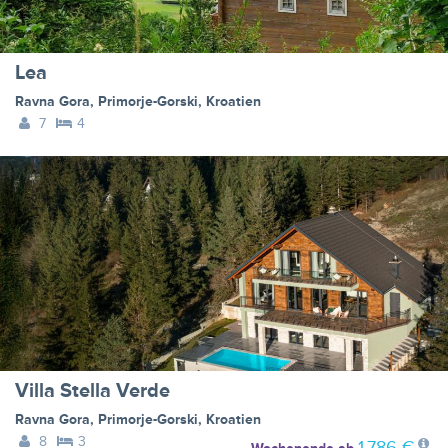
Lea
Ravna Gora
,
Primorje-Gorski
,
Kroatien
7
4
Villa Stella Verde
Ravna Gora
,
Primorje-Gorski
,
Kroatien
8
3
1.786 €