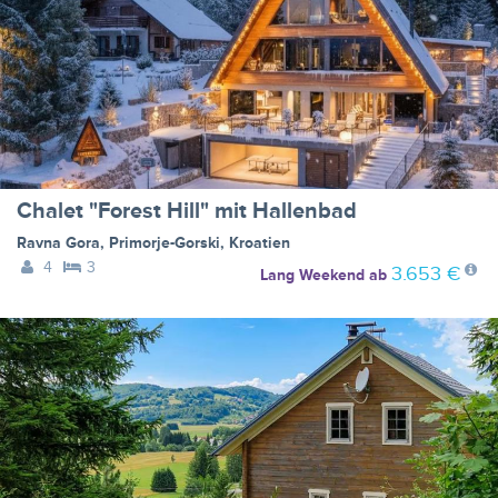
Chalet "Forest Hill" mit Hallenbad
Ravna Gora
,
Primorje-Gorski
,
Kroatien
4
3
3.653 €
Lang Weekend
ab