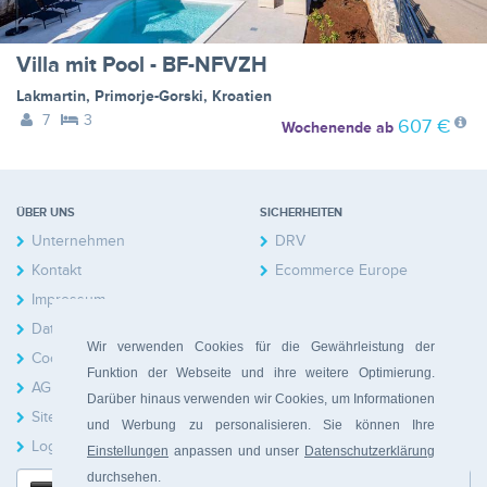
Villa mit Pool - BF-NFVZH
Lakmartin
,
Primorje-Gorski
,
Kroatien
7
3
607 €
Wochenende
ab
ÜBER UNS
SICHERHEITEN
Unternehmen
DRV
Kontakt
Ecommerce Europe
Impressum
Datenschutzerklärung
Wir verwenden Cookies für die Gewährleistung der
Cookies
Funktion der Webseite und ihre weitere Optimierung.
AGB
Darüber hinaus verwenden wir Cookies, um Informationen
Sitemap
und Werbung zu personalisieren. Sie können Ihre
Login Hausbesitzer
Einstellungen
anpassen und unser
Datenschutzerklärung
durchsehen.