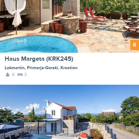
8
Haus Margeta (KRK245)
Lakmartin
,
Primorje-Gorski
,
Kroatien
6
3