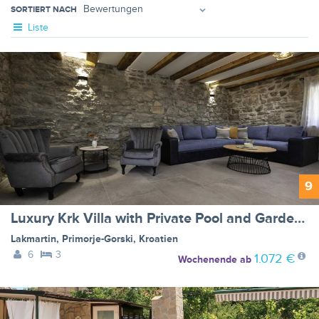
SORTIERT NACH
Liste
9
Luxury Krk Villa with Private Pool and Gardens - Three Bedroom Villa
Lakmartin
,
Primorje-Gorski
,
Kroatien
6
3
1.072 €
Wochenende
ab