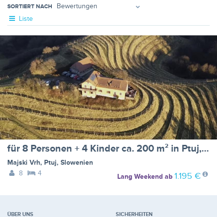
SORTIERT NACH
Liste
für 8 Personen + 4 Kinder ca. 200 m² in Ptuj, Untersteiermark (Drau Slowe
Majski Vrh
,
Ptuj
,
Slowenien
8
4
1.195 €
Lang Weekend
ab
ÜBER UNS
SICHERHEITEN