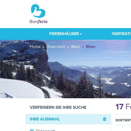
FERIENHÄUSER
INSPIRAT
Home
Österreich
Wien
Wien
17
F
VERFEINERN SIE IHRE SUCHE
IHRE AUSWAHL
SORTIER