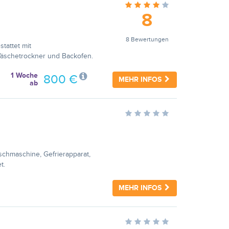
8
8 Bewertungen
tattet mit
Wäschetrockner und Backofen.
1 Woche
800 €
MEHR INFOS
ab
schmaschine, Gefrierapparat,
t.
MEHR INFOS