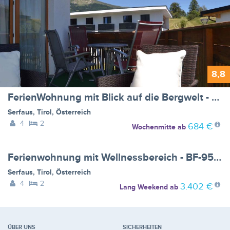
8,8
FerienWohnung mit Blick auf die Bergwelt - BF-NW88
Serfaus
,
Tirol
,
Österreich
4
2
684 €
Wochenmitte
ab
Ferienwohnung mit Wellnessbereich - BF-95CM6
Serfaus
,
Tirol
,
Österreich
4
2
3.402 €
Lang Weekend
ab
ÜBER UNS
SICHERHEITEN