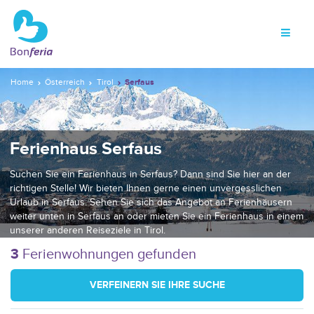
Home
Österreich
Tirol
Serfaus
Ferienhaus Serfaus
Suchen Sie ein Ferienhaus in Serfaus? Dann sind Sie hier an der
richtigen Stelle! Wir bieten Ihnen gerne einen unvergesslichen
Urlaub in Serfaus. Sehen Sie sich das Angebot an Ferienhäusern
weiter unten in Serfaus an oder mieten Sie ein Ferienhaus in einem
unserer anderen Reiseziele in Tirol.
3
Ferienwohnungen gefunden
VERFEINERN SIE IHRE SUCHE