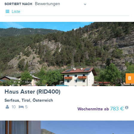
SORTIERT NACH
Liste
8
Haus Aster (RID400)
Serfaus
,
Tirol
,
Österreich
10
5
783 €
Wochenmitte
ab