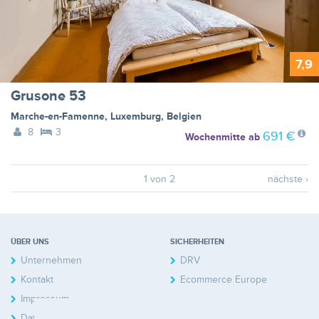
7,9
Grusone 53
Marche-en-Famenne
,
Luxemburg
,
Belgien
8
3
691 €
Wochenmitte
ab
1 von 2
nächste ›
ÜBER UNS
SICHERHEITEN
Unternehmen
DRV
Kontakt
Ecommerce Europe
Impressum
Datenschutzerklärung