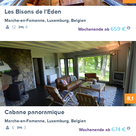
Les Bisons de l'Eden
Marche-en-Famenne
,
Luxemburg
,
Belgien
12
4
659 €
Wochenende
ab
8,1
Cabane panoramique
Marche-en-Famenne
,
Luxemburg
,
Belgien
6
3
674 €
Wochenende
ab