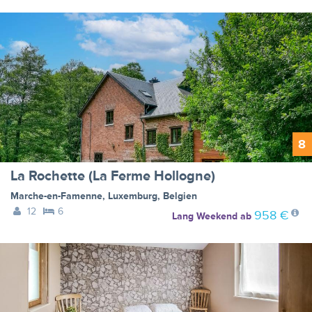
8
La Rochette (La Ferme Hollogne)
Marche-en-Famenne
,
Luxemburg
,
Belgien
12
6
958 €
Lang Weekend
ab