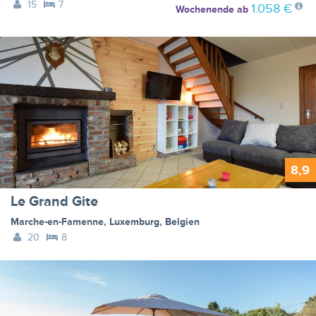
15
7
1.058 €
Wochenende
ab
8,9
Le Grand Gite
Marche-en-Famenne
,
Luxemburg
,
Belgien
20
8