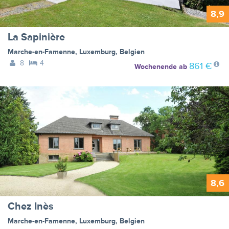
8,9
La Sapinière
Marche-en-Famenne
,
Luxemburg
,
Belgien
8
4
861 €
Wochenende
ab
8,6
Chez Inès
Marche-en-Famenne
,
Luxemburg
,
Belgien