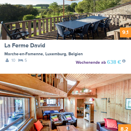
9,1
La Ferme David
Marche-en-Famenne
,
Luxemburg
,
Belgien
10
5
638 €
Wochenende
ab
8,2