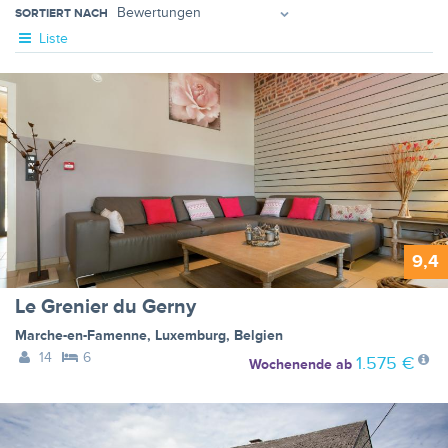
SORTIERT NACH
Liste
9,4
Le Grenier du Gerny
Marche-en-Famenne
,
Luxemburg
,
Belgien
14
6
1.575 €
Wochenende
ab