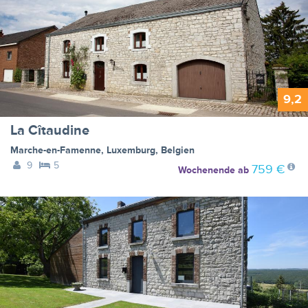
9,2
La Cîtaudine
Marche-en-Famenne
,
Luxemburg
,
Belgien
9
5
759 €
Wochenende
ab